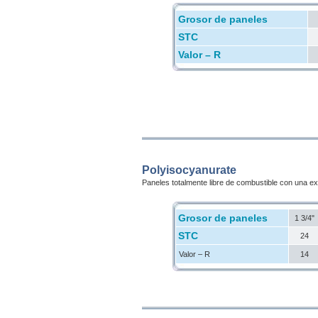
Grosor de paneles
STC
Valor – R
Polyisocyanurate
Paneles totalmente libre de combustible con una ex
Grosor de paneles
1 3/4"
STC
24
Valor – R
14