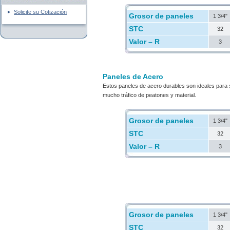
Solicite su Cotización
Grosor de paneles
1 3/4"
STC
32
Valor – R
3
Paneles de Acero
Estos paneles de acero durables son ideales para
mucho tráfico de peatones y material.
Grosor de paneles
1 3/4"
STC
32
Valor – R
3
Grosor de paneles
1 3/4"
STC
32