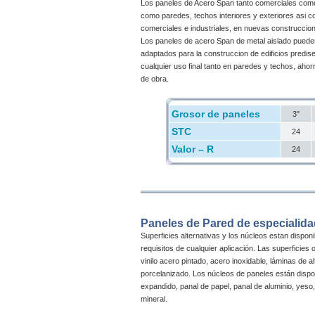
Los paneles de Acero Span tanto comerciales como 
como paredes, techos interiores y exteriores asi c
comerciales e industriales, en nuevas construccio
Los paneles de acero Span de metal aislado puede
adaptados para la construccion de edificios predis
cualquier uso final tanto en paredes y techos, aho
de obra.
Grosor de paneles
3"
STC
24
Valor – R
24
Paneles de Pared de especialida
Superficies alternativas y los núcleos estan disponi
requisitos de cualquier aplicación. Las superficies
vinilo acero pintado, acero inoxidable, láminas de a
porcelanizado. Los núcleos de paneles están dispon
expandido, panal de papel, panal de aluminio, yeso
mineral.