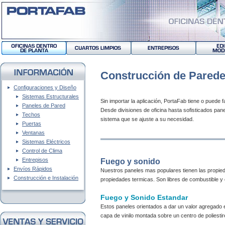
Construcción de Parede
Configuraciones y Diseño
Sistemas Estructurales
Sin importar la aplicación, PortaFab tiene o puede
Paneles de Pared
Desde divisiones de oficina hasta sofisticados pane
Techos
sistema que se ajuste a su necesidad.
Puertas
Ventanas
Sistemas Eléctricos
Control de Clima
Entrepisos
Fuego y sonido
Envíos Rápidos
Nuestros paneles mas populares tienen las propie
Construcción e Instalación
propiedades termicas. Son libres de combustible y
Fuego y Sonido Estandar
Estos paneles orientados a dar un valor agregado
capa de vinilo montada sobre un centro de poliestir