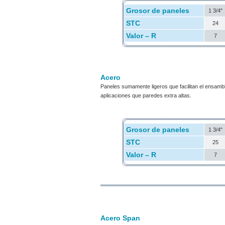
Grosor de paneles
1 3/4"
STC
24
Valor – R
7
Acero
Paneles sumamente ligeros que facilitan el ensamb
aplicaciones que paredes extra altas.
Grosor de paneles
1 3/4"
STC
25
Valor – R
7
Acero Span